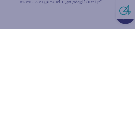
آخر تحديث للموقع في:
٦ أغسطس ٢٠٢٦ ٠٧:٢٢:٢٠
Live Cha
هل تق
الارتبا
نستخدم ملفات
ولقياس كيفية
إعدادات المتص
قبول ملفا