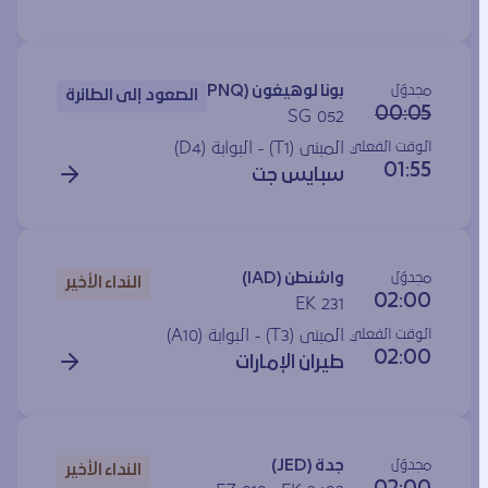
مجدوَل
بونا لوهيغون (PNQ)
الصعود إلى الطائرة
00:05
SG 052
الوقت الفعلي
المبنى (T1) - البوابة (
D4
)
01:55
سبايس جت
مجدوَل
واشنطن (IAD)
النداء الأخير
02:00
EK 231
الوقت الفعلي
المبنى (T3) - البوابة (
A10
)
02:00
طيران الإمارات
مجدوَل
جدة (JED)
النداء الأخير