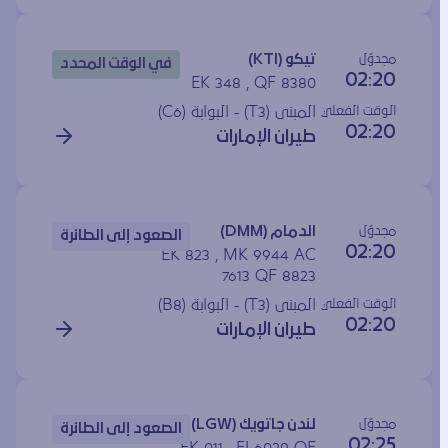
مجدوَل
تيكو (KTI)
في الوقت المحدد
02:20
EK 348 , QF 8380
الوقت الفعلي
المبنى (T3) - البوابة (
C6
)
02:20
طيران الإمارات
مجدوَل
الدمام (DMM)
الصعود إلى الطائرة
02:20
EK 823 , MK 9944 AC
7613 QF 8823
الوقت الفعلي
المبنى (T3) - البوابة (
B8
)
02:20
طيران الإمارات
مجدوَل
لندن جاتويك (LGW)
الصعود إلى الطائرة
02:25