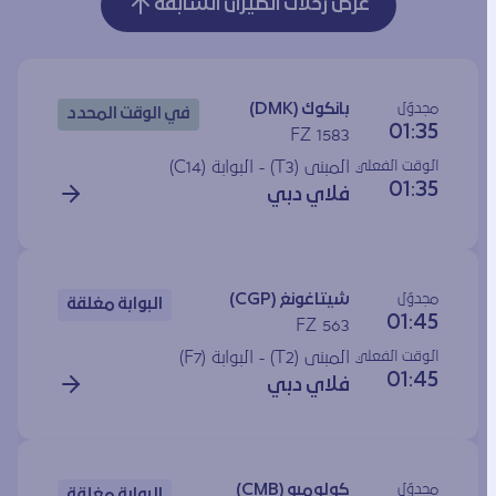
عرض رحلات الطيران السابقة
مجدوَل
بانكوك (DMK)
في الوقت المحدد
01:35
FZ 1583
الوقت الفعلي
المبنى (T3) - البوابة (
C14
)
01:35
فلاي دبي
مجدوَل
شيتاغونغ (CGP)
البوابة مغلقة
01:45
FZ 563
الوقت الفعلي
المبنى (T2) - البوابة (
F7
)
01:45
فلاي دبي
مجدوَل
كولومبو (CMB)
البوابة مغلقة