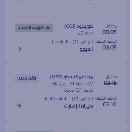
مجدوَل
كوزيكود (CCJ)
في الوقت المحدد
03:05
6E 1474
الوقت الفعلي
المبنى (T1) - البوابة (
-
)
03:05
إنديجو
مجدوَل
مدينة مكسيكو (MEX)
وقت جديد
03:15
EK 255 , FI 6007 AV
6255 QF 8255
الوقت الفعلي
المبنى (T3) - البوابة (
C18
)
03:10
طيران الإمارات