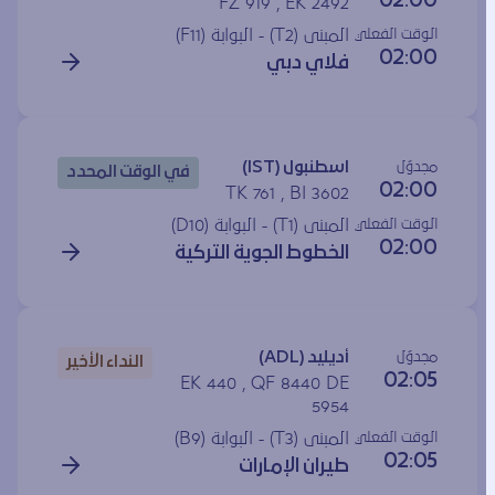
02:00
FZ 919 , EK 2492
الوقت الفعلي
المبنى (T2) - البوابة (
F11
)
02:00
فلاي دبي
مجدوَل
اسطنبول (IST)
في الوقت المحدد
02:00
TK 761 , BI 3602
الوقت الفعلي
المبنى (T1) - البوابة (
D10
)
02:00
الخطوط الجوية التركية
مجدوَل
أديليد (ADL)
النداء الأخير
02:05
EK 440 , QF 8440 DE
5954
الوقت الفعلي
المبنى (T3) - البوابة (
B9
)
02:05
طيران الإمارات