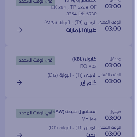
سنغافورة (SIN)
في الوقت المحدد
03:00
EK 354 , TP 6368 QF
8354 DE 5930
الوقت الفعلي
المبنى (T3) - البوابة (
A19a
)
03:00
طيران الإمارات
مجدوَل
كابول (KBL)
في الوقت المحدد
03:00
RQ 902
الوقت الفعلي
المبنى (T1) - البوابة (
D13
)
03:00
كام إير
مجدوَل
اسطنبول صبيحة (SAW)
في الوقت المحدد
03:00
VF 144
الوقت الفعلي
المبنى (T1) - البوابة (
D11
)
03:00
ايجت