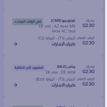
مجدوَل
كولومبو (CMB)
في الوقت المحدد
02:30
EK 650 , AZ 5645 MK
9934 AC 7565
الوقت الفعلي
المبنى (T3) - البوابة (
C2
)
02:30
طيران الإمارات
مجدوَل
مالى (MLE)
الصعود إلى الطائرة
02:30
EK 656 , DE 5908
الوقت الفعلي
المبنى (T3) - البوابة (
B20
)
02:30
طيران الإمارات