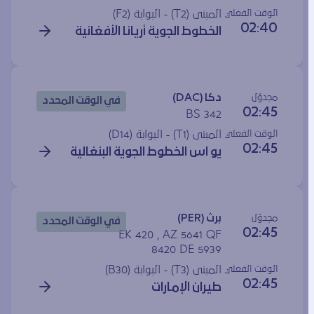
الوقت الفعلي
المبنى (T2) - البوابة (
F2
)
02:40
الخطوط الجوية أريانا الأفغانية
مجدوَل
دكا (DAC)
في الوقت المحدد
02:45
BS 342
الوقت الفعلي
المبنى (T1) - البوابة (
D14
)
02:45
يو اس الخطوط الجوية البنغالية
مجدوَل
برث (PER)
في الوقت المحدد
02:45
EK 420 , AZ 5641 QF
8420 DE 5939
الوقت الفعلي
المبنى (T3) - البوابة (
B30
)
02:45
طيران الإمارات