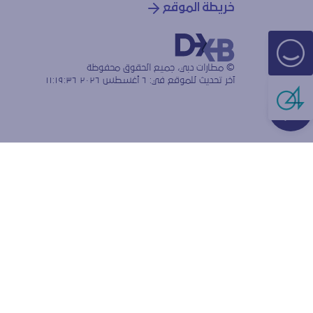
خريطة الموقع
© مطارات دبي، جميع الحقوق محفوظة
آخر تحديث للموقع في:
٦ أغسطس ٢٠٢٦ ١١:١٩:٣٦
Live Cha
هل تق
الارتبا
نستخدم ملفات
ولقياس كيفية