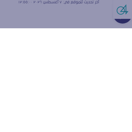
آخر تحديث للموقع في:
٧ أغسطس ٢٠٢٦ ١٢:٥٥:٠٠
Live Cha
هل تق
الارتبا
نستخدم ملفات
ولقياس كيفية
إعدادات المتص
قبول ملفا