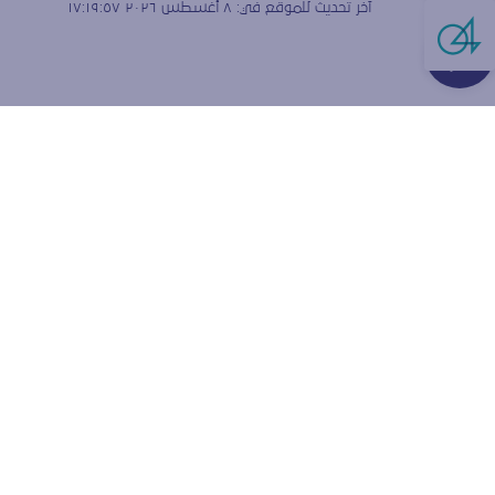
آخر تحديث للموقع في:
٨ أغسطس ٢٠٢٦ ١٧:١٩:٥٧
Live Cha
هل تق
الارتبا
نستخدم ملفات
ولقياس كيفية
إعدادات المتص
قبول ملفا