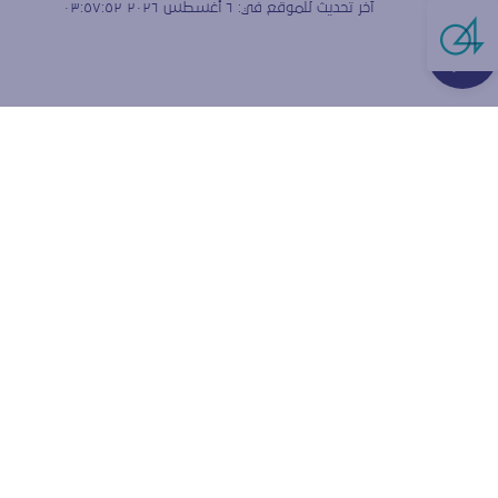
آخر تحديث للموقع في:
٦ أغسطس ٢٠٢٦ ٠٣:٥٧:٥٢
Live Cha
هل تق
الارتبا
نستخدم ملفات
ولقياس كيفية
إعدادات المتص
قبول ملفا