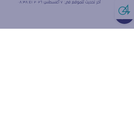
آخر تحديث للموقع في:
٧ أغسطس ٢٠٢٦ ٠٨:٣٨:٤١
Live Cha
هل تق
الارتبا
نستخدم ملفات
ولقياس كيفية
إعدادات المتص
قبول ملفا