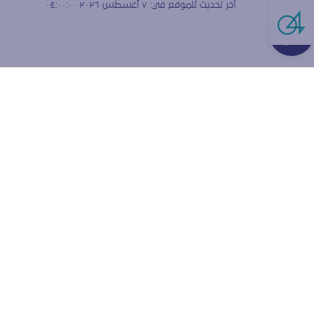
آخر تحديث للموقع في:
٧ أغسطس ٢٠٢٦ ٠٤:٠٠:٠٠
Live Cha
هل تق
الارتبا
نستخدم ملفات
ولقياس كيفية
إعدادات المتص
قبول ملفا