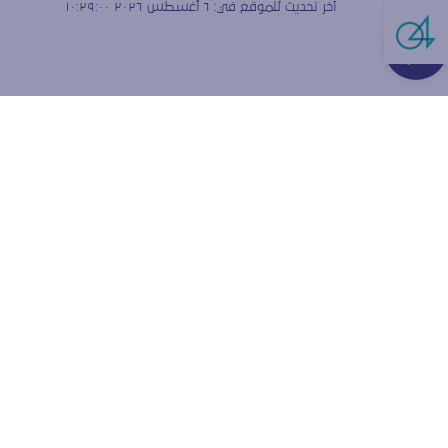
آخر تحديث للموقع في:
٦ أغسطس ٢٠٢٦ ١٠:٢٩:٠٠
Live Cha
هل تق
الارتبا
نستخدم ملفات
ولقياس كيفية
إعدادات المتص
قبول ملفا