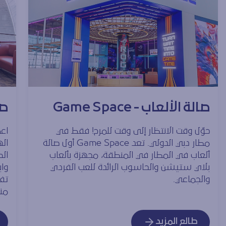
صالة الألعاب - Game Space
صا
حوّل وقت الانتظار إلى وقت للمرح! فقط في
اع
مطار دبي الدولي. تعد Game Space أول صالة
اله
ألعاب في المطار في المنطقة، مجهزة بألعاب
بلاي ستيشن والحاسوب الرائدة للعب الفردي
واب
والجماعي.
تف
منا
طالع المزيد