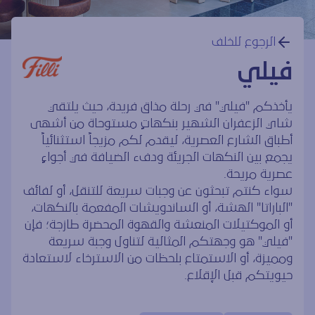
الرجوع للخلف
فيلي
يأخذكم "فيلي" في رحلة مذاق فريدة، حيث يلتقي
شاي الزعفران الشهير بنكهاتٍ مستوحاة من أشهى
أطباق الشارع العصرية، ليقدم لكم مزيجاً استثنائياً
يجمع بين النكهات الجريئة ودفء الضيافة في أجواءٍ
عصرية مريحة.
سواء كنتم تبحثون عن وجبات سريعة للتنقل، أو لفائف
"الباراتا" الهشة، أو الساندويشات المفعمة بالنكهات،
أو الموكتيلات المنعشة والقهوة المحضرة طازجة؛ فإن
"فيلي" هو وجهتكم المثالية لتناول وجبة سريعة
ومميزة، أو الاستمتاع بلحظات من الاسترخاء لاستعادة
حيويتكم قبل الإقلاع.