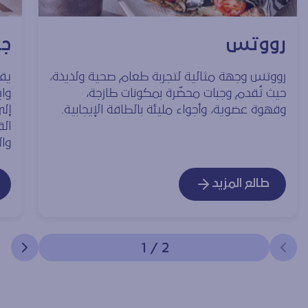
رووتس
جر
رووتس وجهة مثالية لتجربة طعام صحية ولذيذة،
يق
حيث تُقدم وجبات محضّرة بمكونات طازجة،
واي
وقهوة عضوية، وأجواء مليئة بالطاقة الإيجابية.
إلى
ال
وال
طالع المزيد
1
/
2