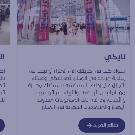
نايكي
ال
سواء كنت في طريقك إلى المنزل أو تبحث عن
اك
إطلالة مريحة في المطار، تُعد نايكي وجهتك
با
الأمثل قبل رحلتك. استكشف تشكيلة مختارة
الح
من الملابس الرياضية، والأزياء غير الرسمية،
الم
والأحذية، بما في ذلك المجموعات محدودة
لل
الإصدار والمجموعات الحصرية في المطار.
طالع المزيد