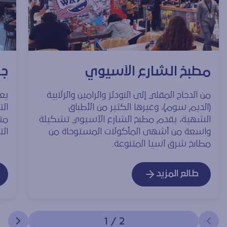
مطبخ الشارع الآسيوي
جا
من الدجاج المقلي إلى النودلز والرامين والزلابية
(الديم سوم)، وغيرها الكثير من الأطباق
الت
الشهية، يقدم مطبخ الشارع الآسيوي تشكيلة
مت
واسعة من أشهى المأكولات المستوحاة من
ال
مطابخ شرق آسيا المتنوعة.
طالع المزيد
1
/
2