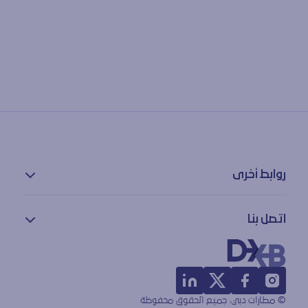
روابط أخرى
سياسة الخصوصية
اتصل بنا
بيان إمكانية الوصول
شروط الاستخدام
معلومات الاتصال
خريطة الموقع
ملاحظات
المفقودات والموجودات
© مطارات دبي، جميع الحقوق محفوظة