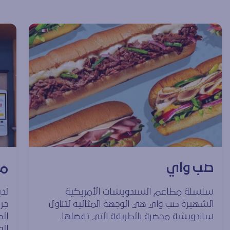
صب واي
ما
سلسلة مطاعم السندويشات الأمريكية
لذي
الشهيرة صب واي هي الوجهة المثالية لتناول
جري
ساندويشة محضرة بالطريقة التي تفضلها.
ال
الو