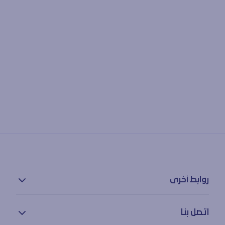
روابط أخرى
سياسة الخصوصية
اتصل بنا
بيان إمكانية الوصول