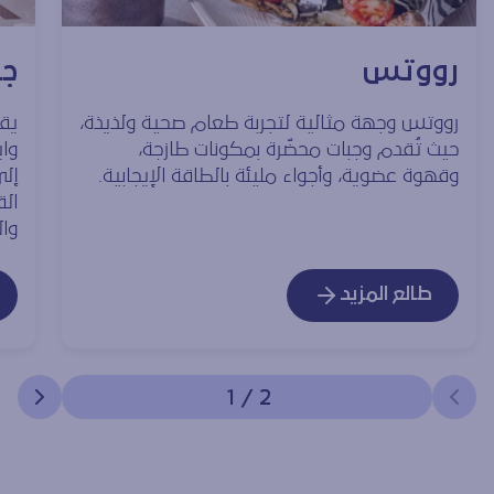
رووتس
جر
رووتس وجهة مثالية لتجربة طعام صحية ولذيذة،
يق
حيث تُقدم وجبات محضّرة بمكونات طازجة،
واي
وقهوة عضوية، وأجواء مليئة بالطاقة الإيجابية.
إلى
ال
وال
طالع المزيد
1
/
2