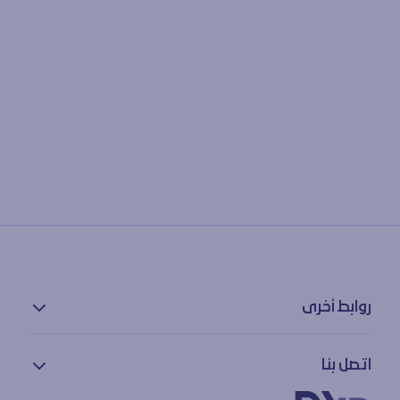
روابط أخرى
سياسة الخصوصية
اتصل بنا
بيان إمكانية الوصول