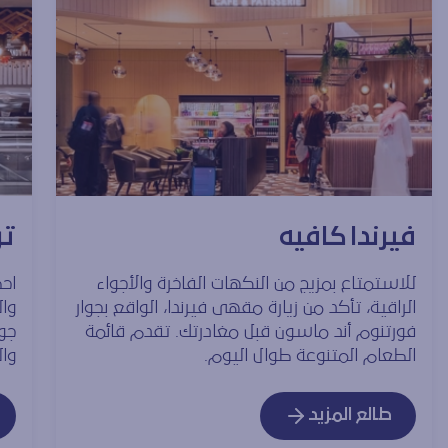
فيرندا كافيه
تر
للاستمتاع بمزيج من النكهات الفاخرة والأجواء
اح
الراقية، تأكد من زيارة مقهى فيرندا، الواقع بجوار
وا
فورتنوم أند ماسون قبل مغادرتك. تقدم قائمة
جوس
الطعام المتنوعة طوال اليوم.
وا
طالع المزيد