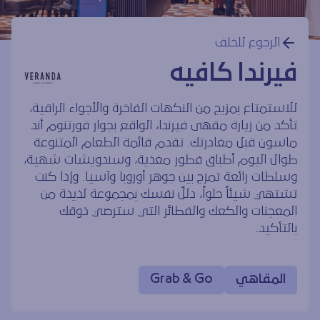
الرجوع للخلف
فيرندا كافيه
للاستمتاع بمزيج من النكهات الفاخرة والأجواء الراقية،
تأكد من زيارة مقهى فيرندا، الواقع بجوار فورتنوم أند
ماسون قبل مغادرتك. تقدم قائمة الطعام المتنوعة
طوال اليوم أطباق فطور مغذية، وسندويشات شهية،
وسلطات رائعة تمزج بين جوهر أوروبا وآسيا. وإذا كنت
تشتهي شيئاً حلواً، دللّ نفسك بمجموعة لذيذة من
المعجنات والكعك والفطائر التي سترضي ذوقك
بالتأكيد.
المقاهي
Grab & Go