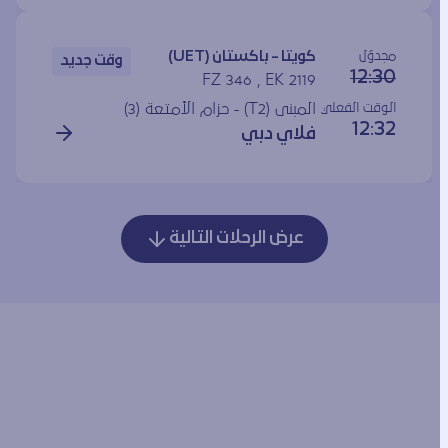
مجدوَل
كويتا - باكستان (UET)
وقت جديد
12:30
FZ 346 , EK 2119
الوقت الفعلي
المبنى (T2) - حزام الأمتعة (3)
12:32
فلاي دبي
عرض الرحلات التالية