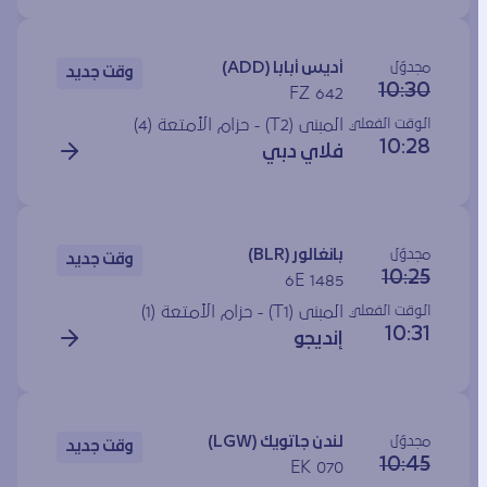
مجدوَل
أديس أبابا (ADD)
وقت جديد
10:30
FZ 642
الوقت الفعلي
المبنى (T2) - حزام الأمتعة (4)
10:28
فلاي دبي
مجدوَل
بانغالور (BLR)
وقت جديد
10:25
6E 1485
الوقت الفعلي
المبنى (T1) - حزام الأمتعة (1)
10:31
إنديجو
مجدوَل
لندن جاتويك (LGW)
وقت جديد
10:45
EK 070