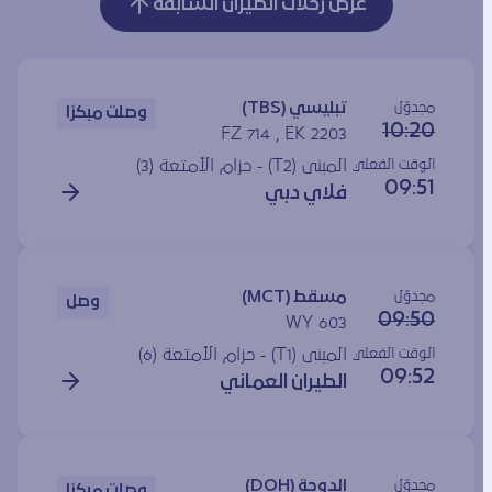
عرض رحلات الطيران السابقة
مجدوَل
تبليسي (TBS)
وصلت مبكرًا
10:20
FZ 714 , EK 2203
الوقت الفعلي
المبنى (T2) - حزام الأمتعة (3)
09:51
فلاي دبي
مجدوَل
مسقط (MCT)
وصل
09:50
WY 603
الوقت الفعلي
المبنى (T1) - حزام الأمتعة (6)
09:52
الطيران العماني
مجدوَل
الدوحة (DOH)
وصلت مبكرًا