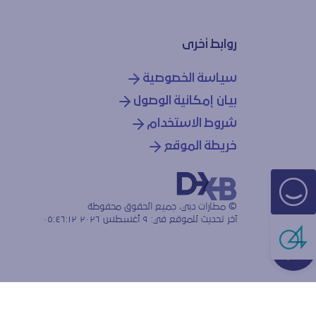
روابط أخرى
سياسة الخصوصية
بيان إمكانية الوصول
شروط الاستخدام
خريطة الموقع
© مطارات دبي، جميع الحقوق محفوظة
آخر تحديث للموقع في:
٩ أغسطس ٢٠٢٦ ٠٥:٤٦:١٢
Live Cha