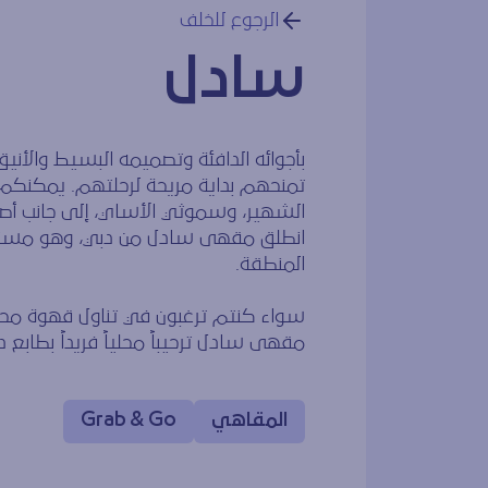
الرجوع للخلف
سادل
بأجوائه الدافئة وتصميمه البسيط والأ
تمنحهم بداية مريحة لرحلتهم. يمكنكم
الشهير، وسموثي الأساي، إلى جانب أصناف
انطلق مقهى سادل من دبي، وهو مستوحى
المنطقة.
سواء كنتم ترغبون في تناول قهوة محضر
مقهى سادل ترحيباً محلياً فريداً بطابع 
المقاهي
Grab & Go